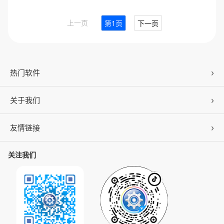
上一页
第1页
下一页
热门软件
关于我们
驱动人生
DLL修复
友情链接
公司概况
C盘清理
联系我们
关注我们
ZOL下载
百页窗
加入我们
华军软件园
数据救星
公司动态
系统之家
人生日历
发展历程
下载之家
支持中心