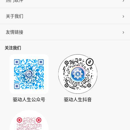
热门软件
关于我们
驱动人生
DLL修复
友情链接
公司概况
C盘清理
联系我们
关注我们
ZOL下载
百页窗
加入我们
华军软件园
数据救星
公司动态
系统之家
人生日历
发展历程
下载之家
支持中心
驱动管家
版权声明
驱动人生公众号
驱动人生抖音
驱动大师
会员中心
360软件宝库
天极下载