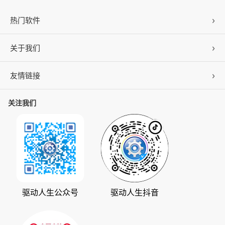
热门软件
关于我们
驱动人生
DLL修复
友情链接
公司概况
C盘清理
联系我们
关注我们
ZOL下载
百页窗
加入我们
华军软件园
数据救星
公司动态
系统之家
人生日历
发展历程
下载之家
支持中心
驱动管家
版权声明
驱动人生公众号
驱动人生抖音
驱动大师
会员中心
360软件宝库