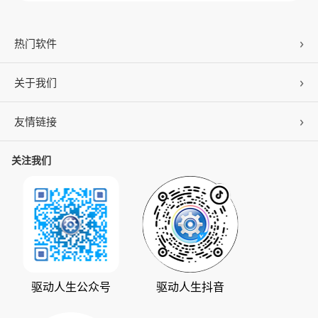
热门软件
关于我们
驱动人生
DLL修复
友情链接
公司概况
C盘清理
联系我们
关注我们
ZOL下载
百页窗
加入我们
华军软件园
数据救星
公司动态
系统之家
人生日历
发展历程
下载之家
支持中心
驱动管家
版权声明
驱动人生公众号
驱动人生抖音
驱动大师
会员中心