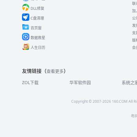
联
DLL修复
加
C盘清理
公
发
百页窗
支
数据救星
版
人生日历
会
友情链接（
）
查看更多
ZOL下载
华军软件园
系统之
Copyright © 2007-2026 160.COM All Ri
粤网