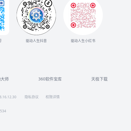
号
驱动人生抖音
驱动人生小红书
动大师
360软件宝库
天极下载
8.16.12.30
隐私协议
权限详情
534