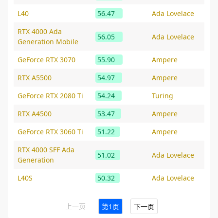
L40
56.47
Ada Lovelace
RTX 4000 Ada
56.05
Ada Lovelace
Generation Mobile
GeForce RTX 3070
55.90
Ampere
RTX A5500
54.97
Ampere
GeForce RTX 2080 Ti
54.24
Turing
RTX A4500
53.47
Ampere
GeForce RTX 3060 Ti
51.22
Ampere
RTX 4000 SFF Ada
51.02
Ada Lovelace
Generation
L40S
50.32
Ada Lovelace
上一页
第1页
下一页