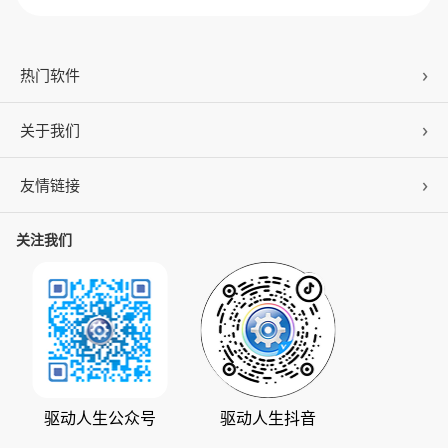
热门软件
关于我们
驱动人生
DLL修复
友情链接
公司概况
C盘清理
联系我们
关注我们
ZOL下载
百页窗
加入我们
华军软件园
数据救星
公司动态
系统之家
人生日历
发展历程
下载之家
支持中心
驱动管家
版权声明
驱动人生公众号
驱动人生抖音
驱动大师
会员中心