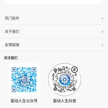
热门软件
关于我们
驱动人生
DLL修复
友情链接
公司概况
C盘清理
联系我们
关注我们
ZOL下载
百页窗
加入我们
华军软件园
数据救星
公司动态
系统之家
人生日历
发展历程
下载之家
支持中心
驱动管家
版权声明
驱动人生公众号
驱动人生抖音
驱动大师
会员中心