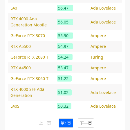
L40
56.47
Ada Lovelace
RTX 4000 Ada
56.05
Ada Lovelace
Generation Mobile
GeForce RTX 3070
55.90
Ampere
RTX A5500
54.97
Ampere
GeForce RTX 2080 Ti
54.24
Turing
RTX A4500
53.47
Ampere
GeForce RTX 3060 Ti
51.22
Ampere
RTX 4000 SFF Ada
51.02
Ada Lovelace
Generation
L40S
50.32
Ada Lovelace
上一页
第1页
下一页