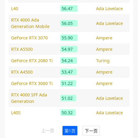
L40
56.47
Ada Lovelace
RTX 4000 Ada
56.05
Ada Lovelace
Generation Mobile
GeForce RTX 3070
55.90
Ampere
RTX A5500
54.97
Ampere
GeForce RTX 2080 Ti
54.24
Turing
RTX A4500
53.47
Ampere
GeForce RTX 3060 Ti
51.22
Ampere
RTX 4000 SFF Ada
51.02
Ada Lovelace
Generation
L40S
50.32
Ada Lovelace
上一页
第1页
下一页