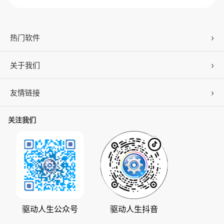
热门软件
关于我们
驱动人生
DLL修复
友情链接
公司概况
C盘清理
联系我们
关注我们
ZOL下载
百页窗
加入我们
华军软件园
数据救星
公司动态
系统之家
人生日历
发展历程
下载之家
支持中心
驱动管家
版权声明
驱动人生公众号
驱动人生抖音
驱动大师
会员中心