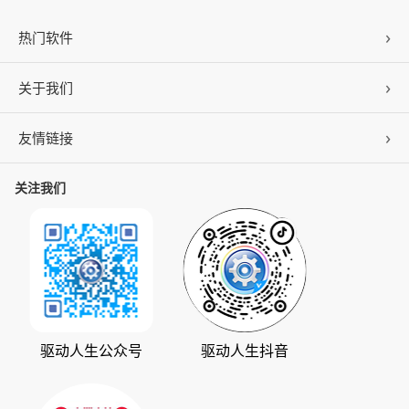
热门软件
关于我们
驱动人生
DLL修复
友情链接
公司概况
C盘清理
联系我们
关注我们
ZOL下载
百页窗
加入我们
华军软件园
数据救星
公司动态
系统之家
人生日历
发展历程
下载之家
支持中心
驱动管家
版权声明
驱动人生公众号
驱动人生抖音
驱动大师
会员中心
360软件宝库