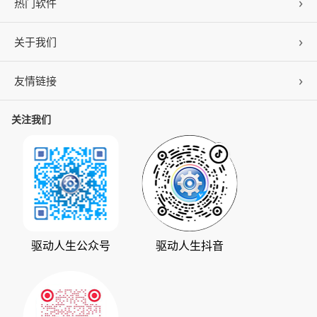
热门软件
关于我们
驱动人生
DLL修复
友情链接
公司概况
C盘清理
联系我们
关注我们
ZOL下载
百页窗
加入我们
华军软件园
数据救星
公司动态
系统之家
人生日历
发展历程
下载之家
支持中心
驱动管家
版权声明
驱动人生公众号
驱动人生抖音
驱动大师
会员中心
360软件宝库
天极下载