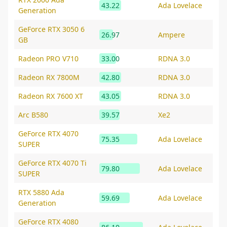
43.22
Ada Lovelace
Generation
GeForce RTX 3050 6
26.97
Ampere
GB
Radeon PRO V710
33.00
RDNA 3.0
Radeon RX 7800M
42.80
RDNA 3.0
Radeon RX 7600 XT
43.05
RDNA 3.0
Arc B580
39.57
Xe2
GeForce RTX 4070
75.35
Ada Lovelace
SUPER
GeForce RTX 4070 Ti
79.80
Ada Lovelace
SUPER
RTX 5880 Ada
59.69
Ada Lovelace
Generation
GeForce RTX 4080