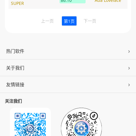
86.10
Ada Lovelace
SUPER
上一页
下一页
第1页
热门软件
关于我们
驱动人生
DLL修复
友情链接
公司概况
C盘清理
联系我们
关注我们
ZOL下载
百页窗
加入我们
华军软件园
数据救星
公司动态
系统之家
人生日历
发展历程
下载之家