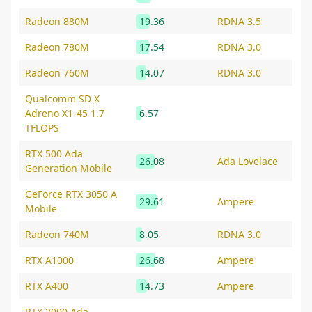
Radeon 880M
19.36
RDNA 3.5
Radeon 780M
17.54
RDNA 3.0
Radeon 760M
14.07
RDNA 3.0
Qualcomm SD X
Adreno X1-45 1.7
6.57
TFLOPS
RTX 500 Ada
26.08
Ada Lovelace
Generation Mobile
GeForce RTX 3050 A
29.61
Ampere
Mobile
Radeon 740M
8.05
RDNA 3.0
RTX A1000
26.68
Ampere
RTX A400
14.73
Ampere
RTX 2000 Ada