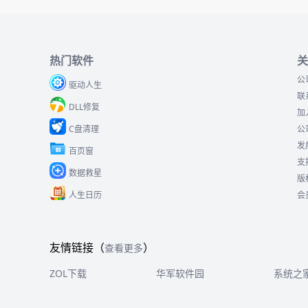
热门软件
关
公
驱动人生
联
DLL修复
加
C盘清理
公
发
百页窗
支
数据救星
版
人生日历
会
友情链接（
）
查看更多
ZOL下载
华军软件园
系统之