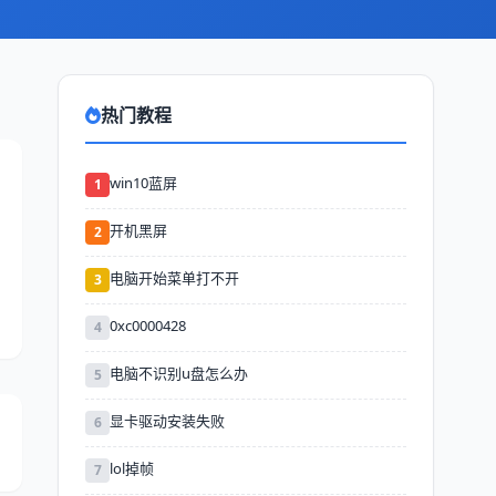
热门教程
win10蓝屏
1
开机黑屏
2
电脑开始菜单打不开
3
0xc0000428
4
电脑不识别u盘怎么办
5
显卡驱动安装失败
6
lol掉帧
7