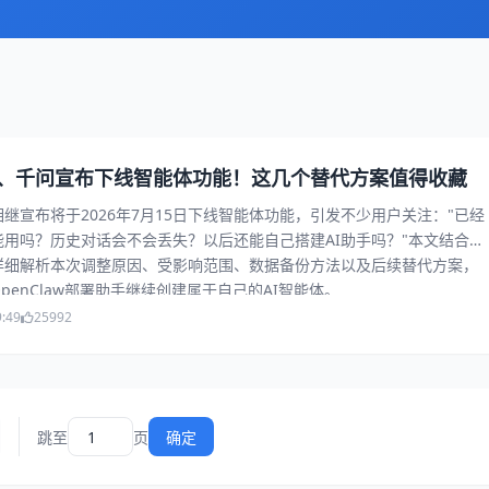
、千问宣布下线智能体功能！这几个替代方案值得收藏
继宣布将于2026年7月15日下线智能体功能，引发不少用户关注："已经
用吗？历史对话会不会丢失？以后还能自己搭建AI助手吗？"本文结合官
详细解析本次调整原因、受影响范围、数据备份方法以及后续替代方案，
penClaw部署助手继续创建属于自己的AI智能体。
9:49
25992
跳至
页
确定