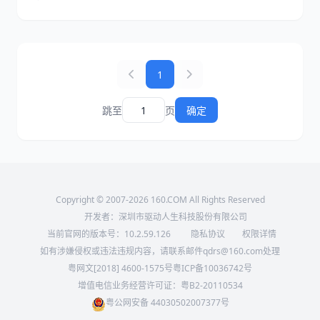
降价使得缓存命中输入低至0.025元/百万Token，输出仅
6元/百万Token，相比GPT-5.5等闭源模型便宜数十倍。
1
跳至
页
确定
Copyright © 2007-2026 160.COM All Rights Reserved
开发者：深圳市驱动人生科技股份有限公司
当前官网的版本号：
10.2.59.126
隐私协议
权限详情
如有涉嫌侵权或违法违规内容，请联系邮件qdrs@160.com处理
粤网文[2018] 4600-1575号
粤ICP备10036742号
增值电信业务经营许可证：粤B2-20110534
粤公网安备 44030502007377号