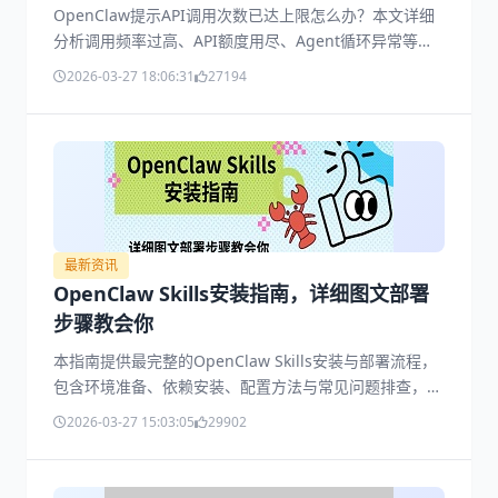
OpenClaw提示API调用次数已达上限怎么办？本文详细
分析调用频率过高、API额度用尽、Agent循环异常等常
见原因，并提供完整解决方案，包括使用OpenClaw部署
2026-03-27 18:06:31
27194
助手优化配置。适合新手快速排查问题，轻松恢复
OpenClaw正常使用，提升稳定性与效率。
最新资讯
OpenClaw Skills安装指南，详细图文部署
步骤教会你
本指南提供最完整的OpenClaw Skills安装与部署流程，
包含环境准备、依赖安装、配置方法与常见问题排查，并
介绍如何通过“OpenClaw 部署助手”实现一键化部署，适
2026-03-27 15:03:05
29902
合新手与开发者快速上手。