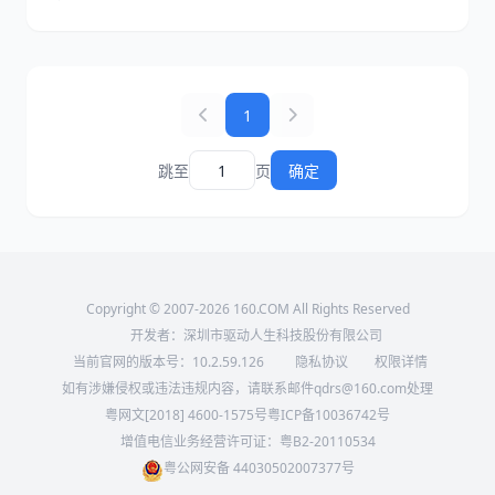
复方法，涵盖重新安装软件、DLL修复、运行库重装、
DISM/SFC系统修复及Windows更新等内容，帮助
Windows 10、Windows 11用户快速解决程序无法启
动、游戏打不开等DLL相关错误。
1
跳至
页
确定
Copyright © 2007-2026 160.COM All Rights Reserved
开发者：深圳市驱动人生科技股份有限公司
当前官网的版本号：
10.2.59.126
隐私协议
权限详情
如有涉嫌侵权或违法违规内容，请联系邮件qdrs@160.com处理
粤网文[2018] 4600-1575号
粤ICP备10036742号
增值电信业务经营许可证：粤B2-20110534
粤公网安备 44030502007377号