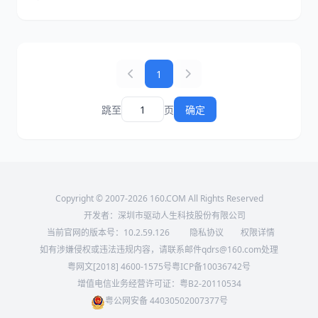
版离线安装、一键体检、智能匹配等核心功能，同时补充
了从官网手动下载、Windows Update更新等备选方案，
帮助Windows 7恢复正常运行状态。
1
跳至
页
确定
Copyright © 2007-2026 160.COM All Rights Reserved
开发者：深圳市驱动人生科技股份有限公司
当前官网的版本号：
10.2.59.126
隐私协议
权限详情
如有涉嫌侵权或违法违规内容，请联系邮件qdrs@160.com处理
粤网文[2018] 4600-1575号
粤ICP备10036742号
增值电信业务经营许可证：粤B2-20110534
粤公网安备 44030502007377号