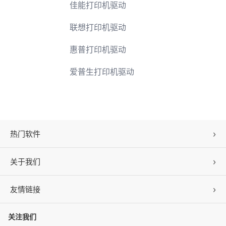
联想打印机驱动
惠普打印机驱动
爱普生打印机驱动
热门软件
关于我们
驱动人生
DLL修复
友情链接
公司概况
C盘清理
联系我们
关注我们
ZOL下载
百页窗
加入我们
华军软件园
数据救星