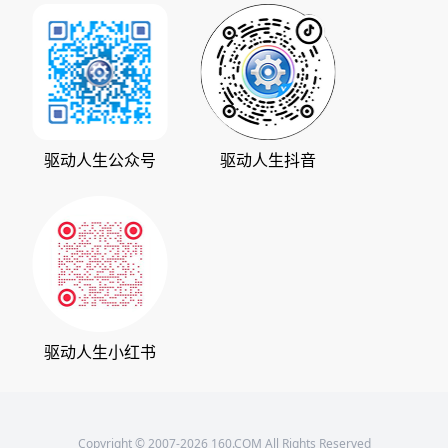
公司动态
系统之家
人生日历
发展历程
下载之家
支持中心
驱动管家
版权声明
驱动人生公众号
驱动人生抖音
驱动大师
会员中心
360软件宝库
天极下载
驱动人生小红书
Copyright © 2007-2026 160.COM All Rights Reserved
开发者：深圳市驱动人生科技股份有限公司