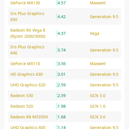
GeForce MX130
4.57
Maxwell
Iris Plus Graphics
4.42
Generation 9.5
650
Radeon RX Vega 8
4.37
Vega
(Ryzen 2000/3000)
Iris Plus Graphics
3.74
Generation 9.5
640
GeForce MX110
3.56
Maxwell
HD Graphics 630
3.01
Generation 9.5
UHD Graphics 620
2.59
Generation 9.5
Radeon 530
2.59
GCN 3.0
Radeon 520
1.98
GCN 1.0
Radeon R8 M535DX
1.68
GCN 3.0
UHD Graphics 605
1.14
Generation 9.5