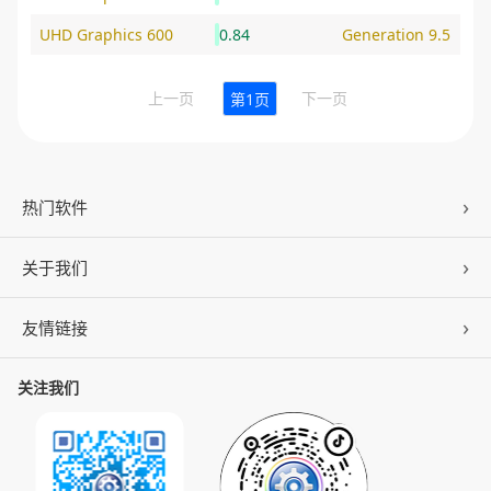
UHD Graphics 600
0.84
Generation 9.5
上一页
下一页
第1页
热门软件
关于我们
驱动人生
DLL修复
友情链接
公司概况
C盘清理
联系我们
关注我们
ZOL下载
百页窗
加入我们
华军软件园
数据救星
公司动态
系统之家
人生日历