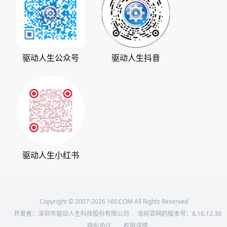
系统之家
人生日历
发展历程
下载之家
支持中心
驱动管家
版权声明
驱动人生公众号
驱动人生抖音
驱动大师
会员中心
360软件宝库
天极下载
驱动人生小红书
Copyright © 2007-2026 160.COM All Rights Reserved
开发者：深圳市驱动人生科技股份有限公司
当前官网的版本号：
8.16.12.30
隐私协议
权限详情