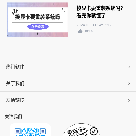
换显卡要重装系统吗？
看完你就懂了！
2024-05-30 14:53:12
30176
热门软件
关于我们
驱动人生
DLL修复
友情链接
公司概况
C盘清理
联系我们
关注我们
ZOL下载
百页窗
加入我们
华军软件园
数据救星
公司动态