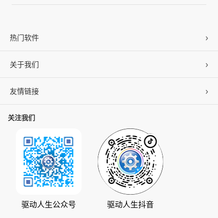
热门软件
关于我们
驱动人生
DLL修复
友情链接
公司概况
C盘清理
联系我们
关注我们
ZOL下载
百页窗
加入我们
华军软件园
数据救星
公司动态
系统之家
人生日历
发展历程
下载之家
支持中心
驱动管家
版权声明
驱动人生公众号
驱动人生抖音
驱动大师