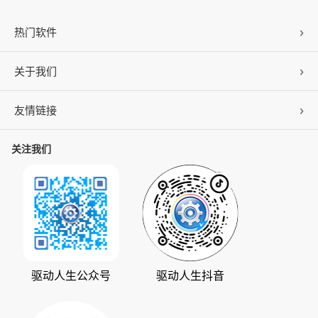
热门软件
关于我们
驱动人生
DLL修复
友情链接
公司概况
C盘清理
联系我们
关注我们
ZOL下载
百页窗
加入我们
华军软件园
数据救星
公司动态
系统之家
人生日历
发展历程
下载之家
支持中心
驱动管家
版权声明
驱动人生公众号
驱动人生抖音
驱动大师
会员中心
360软件宝库