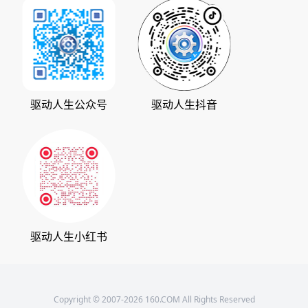
华军软件园
数据救星
公司动态
系统之家
人生日历
发展历程
下载之家
支持中心
驱动管家
版权声明
驱动人生公众号
驱动人生抖音
驱动大师
会员中心
360软件宝库
天极下载
驱动人生小红书
Copyright © 2007-2026 160.COM All Rights Reserved