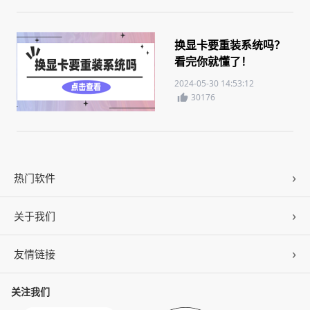
换显卡要重装系统吗？
看完你就懂了！
2024-05-30 14:53:12
30176
热门软件
关于我们
驱动人生
DLL修复
友情链接
公司概况
C盘清理
联系我们
关注我们
ZOL下载
百页窗
加入我们