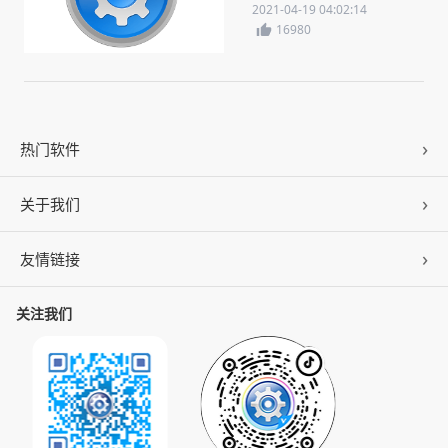
哥搞了一套无短板的
2021-04-19 04:02:14
AMD组合
16980
热门软件
关于我们
驱动人生
DLL修复
友情链接
公司概况
C盘清理
联系我们
关注我们
ZOL下载
百页窗
加入我们
华军软件园
数据救星
公司动态
系统之家
人生日历
发展历程
下载之家
支持中心