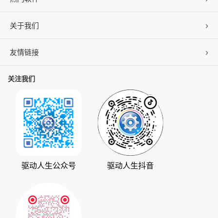
关于我们
驱动人生
DLL修复
友情链接
公司概况
C盘清理
联系我们
关注我们
ZOL下载
百页窗
加入我们
华军软件园
数据救星
公司动态
系统之家
人生日历
发展历程
下载之家
支持中心
驱动管家
版权声明
驱动人生公众号
驱动人生抖音
驱动大师
会员中心
360软件宝库
天极下载