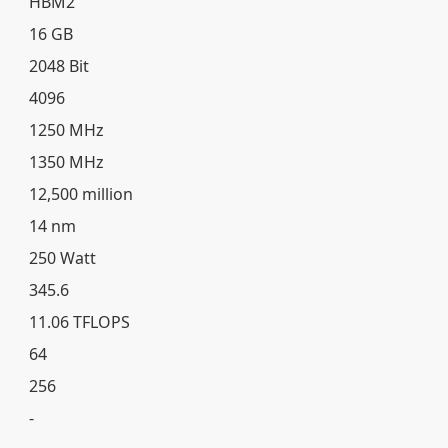
HBM2
16 GB
2048 Bit
4096
1250 MHz
1350 MHz
12,500 million
14 nm
250 Watt
345.6
11.06 TFLOPS
64
256
-