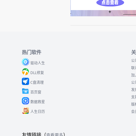
热门软件
关
公
驱动人生
联
DLL修复
加
C盘清理
公
发
百页窗
支
数据救星
版
人生日历
会
友情链接（
）
查看更多