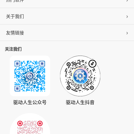
关于我们
驱动人生
DLL修复
友情链接
公司概况
C盘清理
联系我们
关注我们
ZOL下载
百页窗
加入我们
华军软件园
数据救星
公司动态
系统之家
人生日历
发展历程
下载之家
支持中心
驱动管家
版权声明
驱动人生公众号
驱动人生抖音
驱动大师
会员中心
360软件宝库
天极下载