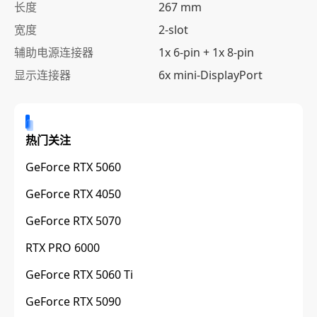
长度
267 mm
宽度
2-slot
辅助电源连接器
1x 6-pin + 1x 8-pin
显示连接器
6x mini-DisplayPort
热门关注
GeForce RTX 5060
GeForce RTX 4050
GeForce RTX 5070
RTX PRO 6000
GeForce RTX 5060 Ti
GeForce RTX 5090