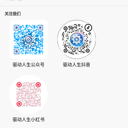
C盘清理
联系我们
关注我们
ZOL下载
百页窗
加入我们
华军软件园
数据救星
公司动态
系统之家
人生日历
发展历程
下载之家
支持中心
驱动管家
版权声明
驱动人生公众号
驱动人生抖音
驱动大师
会员中心
360软件宝库
天极下载
驱动人生小红书