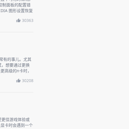
A控制面板的配置错
DIA 图形设置恢复
30363
是常有的事儿。尤其
试，想要通过更换
更高级的n卡时，
话题，让你轻松上
30208
受更佳游戏体验或
级显卡时会遇到一个