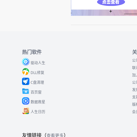
热门软件
关
公
驱动人生
联
DLL修复
加
C盘清理
公
发
百页窗
支
数据救星
版
人生日历
会
友情链接（
）
查看更多