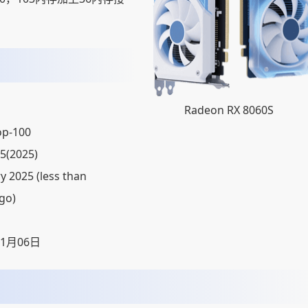
Radeon RX 8060S
op-100
5(2025)
y 2025 (less than
ago)
01月06日