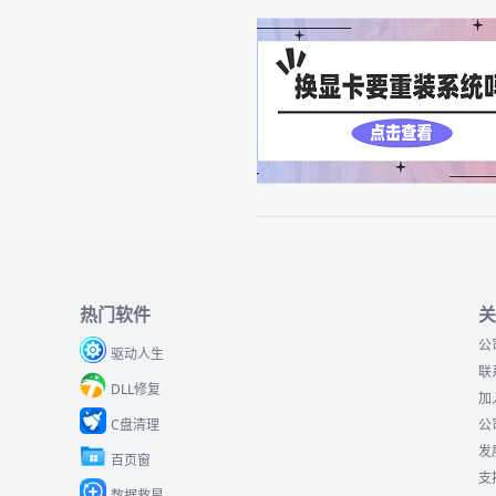
热门软件
关
公
驱动人生
联
DLL修复
加
C盘清理
公
发
百页窗
支
数据救星