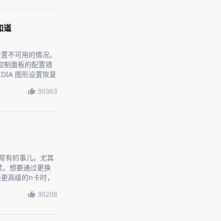
知道
到设置不可用的情况。
A控制面板的配置错
DIA 图形设置恢复
30363
是常有的事儿。尤其
试，想要通过更换
更高级的n卡时，
话题，让你轻松上
30208