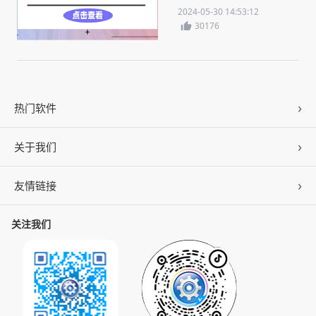
2024-05-30 14:53:12
30176
热门软件
关于我们
驱动人生
DLL修复
友情链接
公司概况
C盘清理
联系我们
关注我们
ZOL下载
百页窗
加入我们
华军软件园
数据救星
公司动态
系统之家
人生日历
发展历程
下载之家