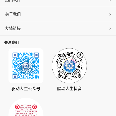
关于我们
驱动人生
DLL修复
友情链接
公司概况
C盘清理
联系我们
关注我们
ZOL下载
百页窗
加入我们
华军软件园
数据救星
公司动态
系统之家
人生日历
发展历程
下载之家
支持中心
驱动管家
版权声明
驱动人生公众号
驱动人生抖音
驱动大师
会员中心
360软件宝库
天极下载