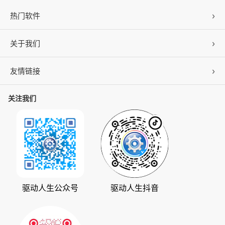
热门软件
关于我们
驱动人生
DLL修复
友情链接
公司概况
C盘清理
联系我们
关注我们
ZOL下载
百页窗
加入我们
华军软件园
数据救星
公司动态
系统之家
人生日历
发展历程
下载之家
支持中心
驱动管家
版权声明
驱动人生公众号
驱动人生抖音
驱动大师
会员中心
360软件宝库