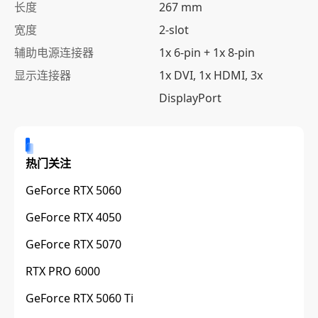
长度
267 mm
宽度
2-slot
辅助电源连接器
1x 6-pin + 1x 8-pin
显示连接器
1x DVI, 1x HDMI, 3x
DisplayPort
热门关注
GeForce RTX 5060
GeForce RTX 4050
GeForce RTX 5070
RTX PRO 6000
GeForce RTX 5060 Ti