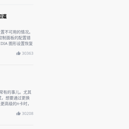
知道
到设置不可用的情况。
A控制面板的配置错
DIA 图形设置恢复
30363
是常有的事儿。尤其
试，想要通过更换
更高级的n卡时，
话题，让你轻松上
30208