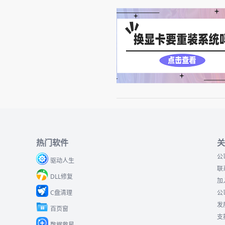
热门软件
关
公
驱动人生
联
DLL修复
加
C盘清理
公
发
百页窗
支
数据救星