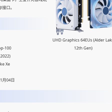
内存接口。
UHD Graphics 64EUs (Alder La
op-100
12th Gen)
(2022)
ake Xe
01月04日