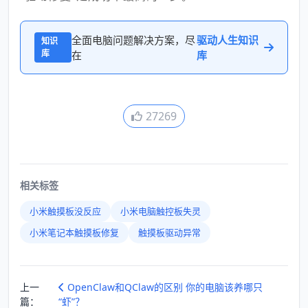
全面电脑问题解决方案，尽
驱动人生知识
知识
库
在
库
27269
相关标签
小米触摸板没反应
小米电脑触控板失灵
小米笔记本触摸板修复
触摸板驱动异常
上一
OpenClaw和QClaw的区别 你的电脑该养哪只
篇：
“虾”？