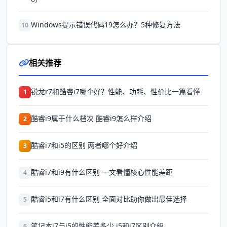
Windows提示错误代码19怎么办？5种修复方法
10
相关推荐
锐龙r7和酷睿i7哪个好？性能、功耗、性价比一篇看懂
1
酷睿i9属于什么档次 酷睿i9怎么样介绍
2
酷睿i7和i5的区别 两者哪个好介绍
3
酷睿i7和i9有什么区别 一文看懂核心性能差距
4
酷睿i5和i7有什么区别 全面对比助你做出最佳选择
5
笔记本i7与i5的性能差多少 i5和i7区别介绍
6