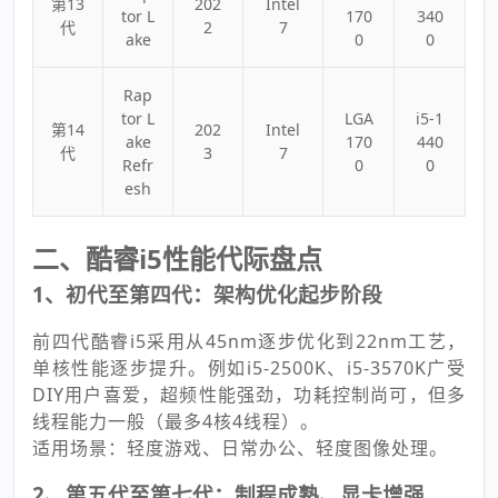
第13
202
Intel
tor L
170
340
代
2
7
ake
0
0
Rap
tor L
LGA
i5-1
第14
202
Intel
ake
170
440
代
3
7
Refr
0
0
esh
二、酷睿i5性能代际盘点
1、初代至第四代：架构优化起步阶段
前四代酷睿i5采用从45nm逐步优化到22nm工艺，
单核性能逐步提升。例如i5-2500K、i5-3570K广受
DIY用户喜爱，超频性能强劲，功耗控制尚可，但多
线程能力一般（最多4核4线程）。
适用场景：轻度游戏、日常办公、轻度图像处理。
2、第五代至第七代：制程成熟、显卡增强