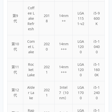
Coff
ee L
LGA
i5-9
第9
201
14nm
ake
115
600
代
8
++
Refr
1-v2
K
esh
Com
LGA
i5-1
第10
202
14nm
et L
120
040
代
0
+++
ake
0
0
Roc
LGA
i5-1
第11
202
14nm
ket
120
160
代
1
+++
Lake
0
0K
Alde
Intel
LGA
i5-1
第12
202
r La
7（10
170
240
代
1
ke
nm）
0
0
Rap
LGA
i5-1