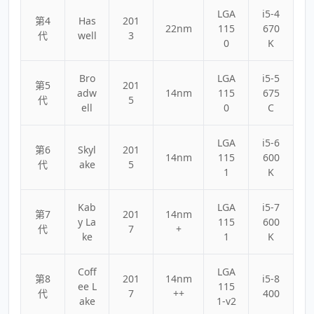
LGA
i5-4
第4
Has
201
22nm
115
670
代
well
3
0
K
Bro
LGA
i5-5
第5
201
adw
14nm
115
675
代
5
ell
0
C
LGA
i5-6
第6
Skyl
201
14nm
115
600
代
ake
5
1
K
Kab
LGA
i5-7
第7
201
14nm
y La
115
600
代
7
+
ke
1
K
Coff
LGA
第8
201
14nm
i5-8
ee L
115
代
7
++
400
ake
1-v2