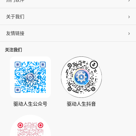
关于我们
驱动人生
DLL修复
友情链接
公司概况
C盘清理
联系我们
关注我们
ZOL下载
百页窗
加入我们
华军软件园
数据救星
公司动态
系统之家
人生日历
发展历程
下载之家
支持中心
驱动管家
版权声明
驱动人生公众号
驱动人生抖音
驱动大师
会员中心
360软件宝库
天极下载