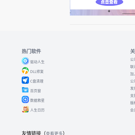
热门软件
关
公
驱动人生
联
DLL修复
加
C盘清理
公
发
百页窗
支
数据救星
版
人生日历
会
友情链接（
）
查看更多