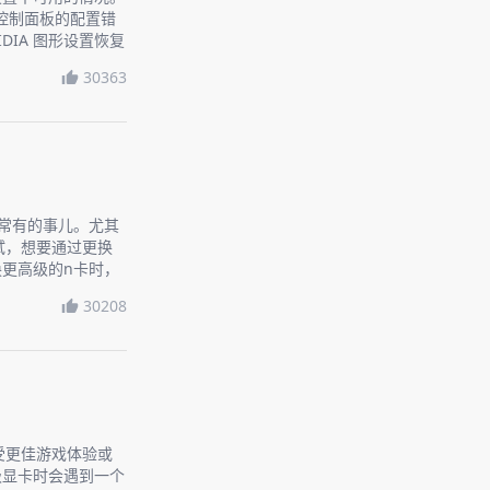
A控制面板的配置错
DIA 图形设置恢复
30363
是常有的事儿。尤其
试，想要通过更换
更高级的n卡时，
话题，让你轻松上
30208
受更佳游戏体验或
级显卡时会遇到一个