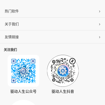
热门软件
关于我们
驱动人生
DLL修复
友情链接
公司概况
C盘清理
联系我们
关注我们
ZOL下载
百页窗
加入我们
华军软件园
数据救星
公司动态
系统之家
人生日历
发展历程
下载之家
支持中心
驱动管家
版权声明
驱动人生公众号
驱动人生抖音
驱动大师
会员中心
360软件宝库