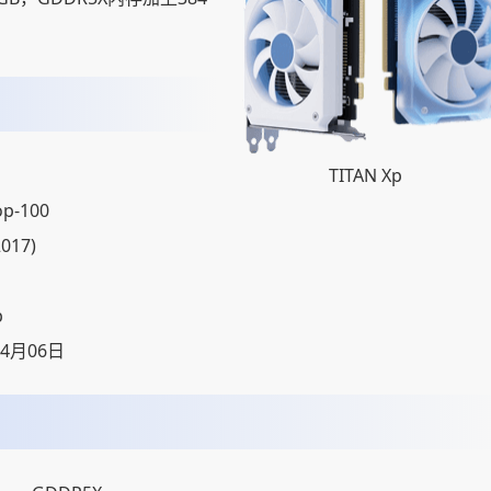
TITAN Xp
op-100
2017)
p
04月06日