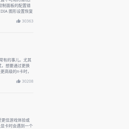
A控制面板的配置错
DIA 图形设置恢复
30363
是常有的事儿。尤其
试，想要通过更换
更高级的n卡时，
话题，让你轻松上
30208
受更佳游戏体验或
级显卡时会遇到一个