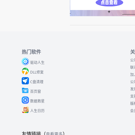
热门软件
关
公
驱动人生
联
DLL修复
加
C盘清理
公
发
百页窗
支
数据救星
版
人生日历
会
友情链接（
）
查看更多