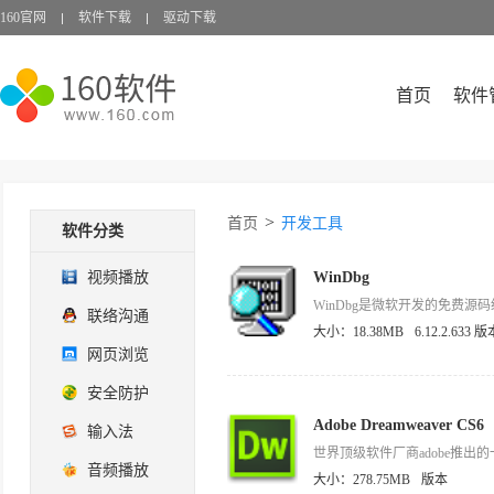
160官网
软件下载
驱动下载
首页
软件
>
首页
开发工具
软件分类
视频播放
WinDbg
WinDbg是微软开发的免费源码
联络沟通
大小：18.38MB
6.12.2.633 版
网页浏览
安全防护
Adobe Dreamweaver CS6
输入法
音频播放
大小：278.75MB
版本