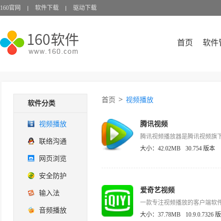
160官网
软件下载
驱动下载
首页
软件
>
首页
视频播放
软件分类
视频播放
腾讯视频
联络沟通
大小：42.02MB
30.754 版本
网页浏览
安全防护
爱奇艺视频
输入法
音频播放
大小：37.78MB
10.9.0.7326 