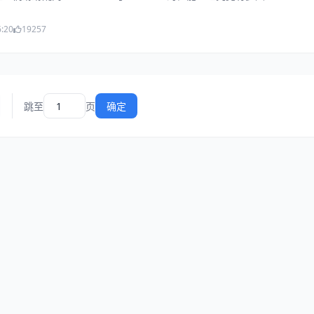
6:20
19257
跳至
页
确定