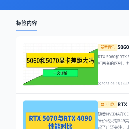
标签内容
50
最新资讯
RTX 5060和
析两者的区别，
2025-06-18 14:4
RT
显卡问题
随着NVIDIA在C
管价格只有549美
起了广泛关注，让人