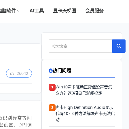
电脑软件
AI工具
显卡天梯图
会员服务
热门问题
26042
Win10声卡驱动正常但没声音怎
1
么办？这3招自己就能搞定
声卡High Definition Audio显示
2
代码10？6种方法解决声卡无法启
备识别异常等问
动
设置、DPI调