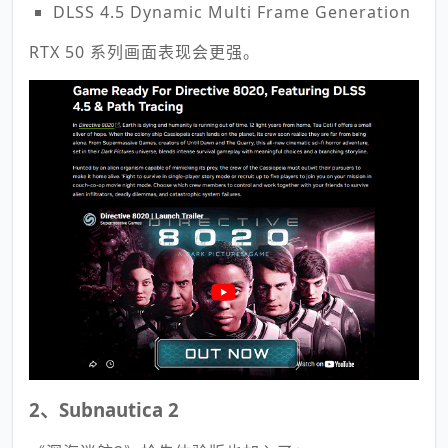
DLSS 4.5 Dynamic Multi Frame Generation
RTX 50 系列画面表现会更强。
2、Subnautica 2