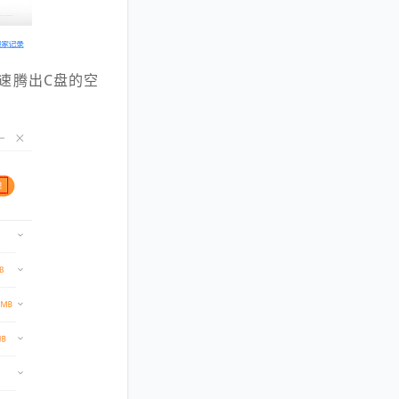
速腾出C盘的空