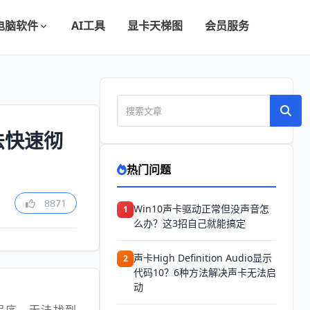
电脑软件
AI工具
显卡天梯图
会员服务
法快速彻
热门问题
8871
Win10声卡驱动正常但没声音怎
1
么办？这3招自己就能搞定
声卡High Definition Audio显示
2
代码10？6种方法解决声卡无法启
动