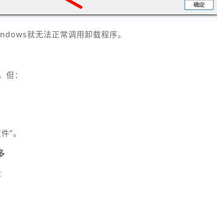
ndows就无法正常调用卸载程序。
，但：
件”。
多
：