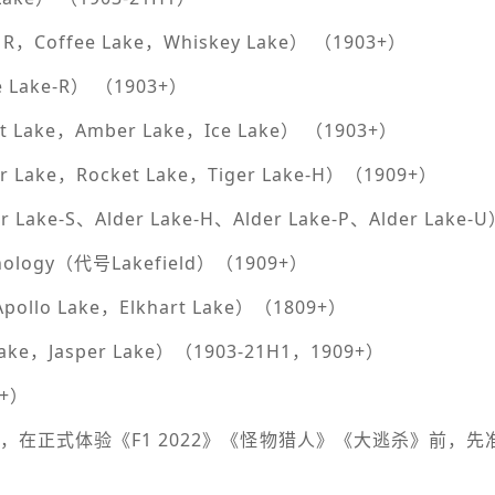
offee Lake，Whiskey Lake） （1903+）
ake-R） （1903+）
e，Amber Lake，Ice Lake） （1903+）
，Rocket Lake，Tiger Lake-H）（1909+）
S、Alder Lake-H、Alder Lake-P、Alder Lake-
logy（代号Lakefield）（1909+）
Lake，Elkhart Lake）（1809+）
Jasper Lake）（1903-21H1，1909+）
+）
驱动，在正式体验《F1 2022》《怪物猎人》《大逃杀》前，