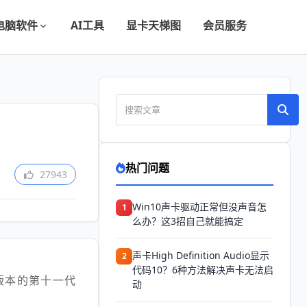
电脑软件
AI工具
显卡天梯图
会员服务
热门问题
27943
Win10声卡驱动正常但没声音怎
1
么办？这3招自己就能搞定
声卡High Definition Audio显示
2
代码10？6种方法解决声卡无法启
版本的第十一代
动