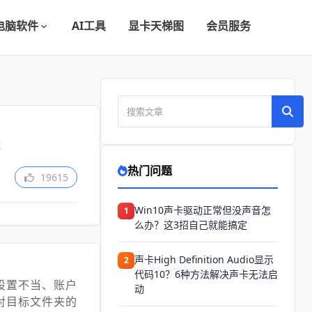
电脑软件
AI工具
显卡天梯图
会员服务
热门问题
19615
Win10声卡驱动正常但没声音怎
1
么办？这3招自己就能搞定
声卡High Definition Audio显示
2
代码10？6种方法解决声卡无法启
设置不当、账户
动
对目标文件夹的