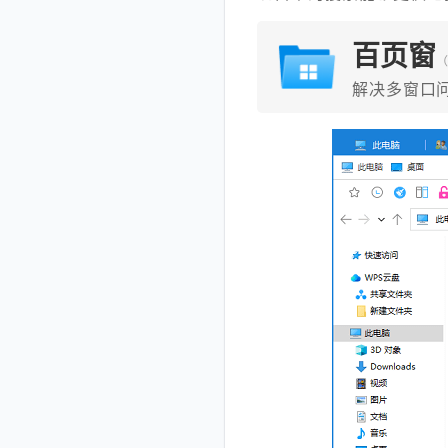
百页窗
（
解决多窗口