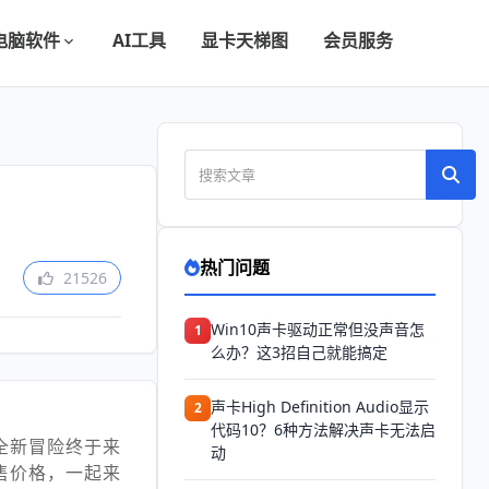
电脑软件
AI工具
显卡天梯图
会员服务
热门问题
21526
Win10声卡驱动正常但没声音怎
1
么办？这3招自己就能搞定
声卡High Definition Audio显示
2
代码10？6种方法解决声卡无法启
全新冒险终于来
动
售价格，一起来