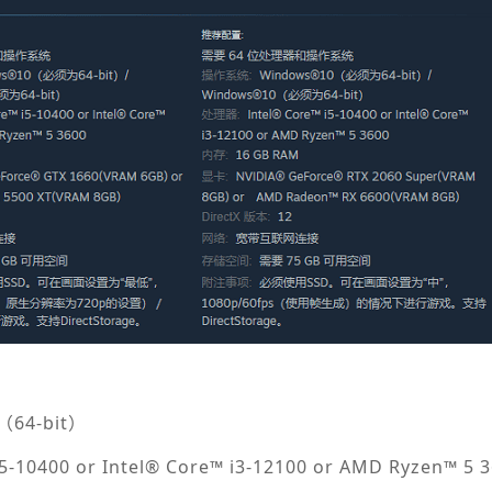
64-bit）
10400 or Intel® Core™ i3-12100 or AMD Ryzen™ 5 