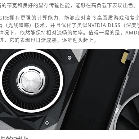
较高的带宽和良好的显存传输性能，能够在高负载下表现出色。
0 GRE拥有更强的计算能力，能够应对当今高画质游戏和复
cing（光线追踪）技术，并且优化了类似NVIDIA DLSS（深
情况下，依然能保持相对流畅的帧率。值得一提的是，AMD的
进，它的表现也日渐成熟，逐步迎头赶上。