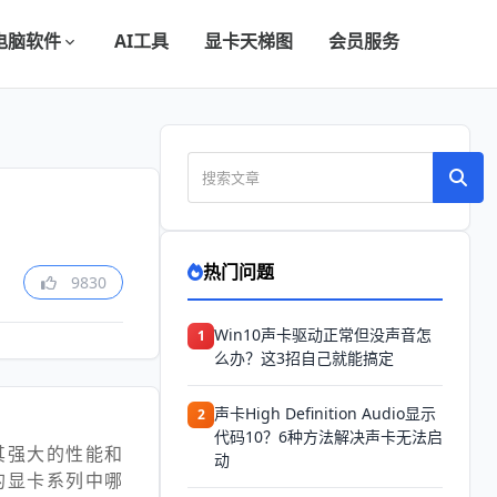
电脑软件
AI工具
显卡天梯图
会员服务
热门问题
9830
Win10声卡驱动正常但没声音怎
1
么办？这3招自己就能搞定
声卡High Definition Audio显示
2
代码10？6种方法解决声卡无法启
凭借其强大的性能和
动
A的显卡系列中哪