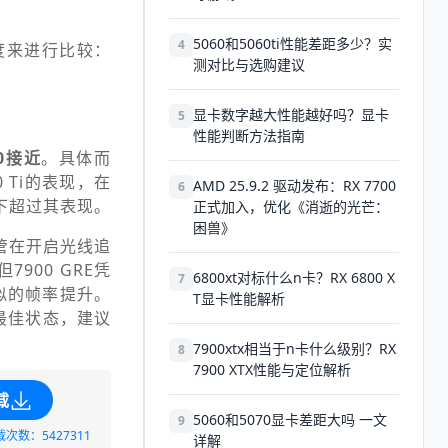
5060和5060ti性能差距多少？实
4
角度来进行比较：
测对比与选购建议
显卡数字越大性能越好吗？显卡
5
性能判断方法指南
80接近
。具体而
0 Ti的表现，在
AMD 25.9.2 驱动发布：RX 7700
6
景下超过其表现。
正式加入，优化《消逝的光芒：
困兽》
，尽管在开启光线追
7900 GRE凭
6800xt对标什么n卡？RX 6800 X
7
供相似的帧率提升。
T显卡性能解析
最佳状态，建议
7900xtx相当于n卡什么级别？RX
8
7900 XTX性能与定位解析
载
5060和5070显卡差距大吗 一文
9
载次数：5427311
详解